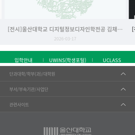
채운 석사학위 청구전
[전시] 2025 디지털콘텐츠디자인학전공 2,3학년 과제작품 전시회 (25.12.11~)
2025-12-11
입학안내
UWINS(학생포털)
UCLASS
■인문대학
단과대학/학부(과)/대학원
▷국어국문학부
공동기기센터
부서/부속기관/사업단
▷영어영문학과
공학교육혁신센터
건강가정지원센터
관련사이트
▷일본어·일본학과
과학영재교육원
교수협의회
▷중국어·중국학과
교무처교직팀
구내(경남)은행
▷프랑스어·프랑스학과
국어문화원