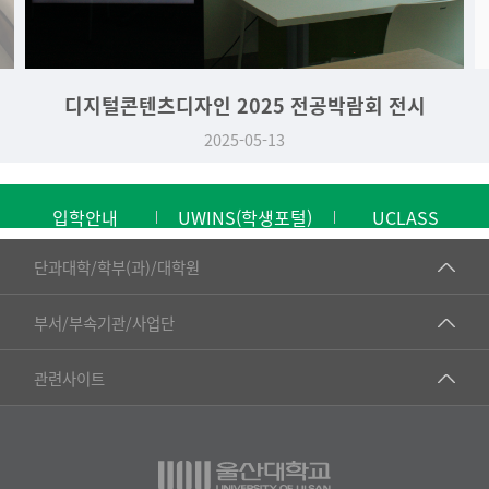
디지털콘텐츠디자인 2025 전공박람회 전시
2025-05-13
입학안내
UWINS(학생포털)
UCLASS
■인문대학
단과대학/학부(과)/대학원
▷국어국문학부
공동기기센터
부서/부속기관/사업단
▷영어영문학과
공학교육혁신센터
건강가정지원센터
관련사이트
▷일본어·일본학과
과학영재교육원
교수협의회
▷중국어·중국학과
교무처교직팀
구내(경남)은행
▷프랑스어·프랑스학과
국어문화원