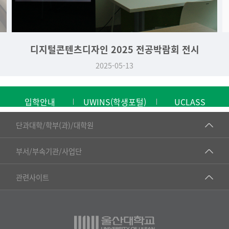
디지털콘텐츠디자인 2025 전공박람회 전시
2025-05-13
입학안내
UWINS(학생포털)
UCLASS
■인문대학
단과대학/학부(과)/대학원
▷국어국문학부
공동기기센터
부서/부속기관/사업단
▷영어영문학과
공학교육혁신센터
건강가정지원센터
관련사이트
▷일본어·일본학과
과학영재교육원
교수협의회
▷중국어·중국학과
교무처교직팀
구내(경남)은행
▷프랑스어·프랑스학과
국어문화원